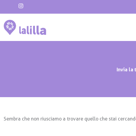
Vai
I
al
n
s
contenuto
t
a
g
r
a
m
Invia la
Sembra che non riusciamo a trovare quello che stai cercand